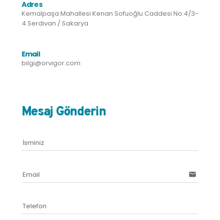
Adres
Kemalpaşa Mahallesi Kenan Sofuoğlu Caddesi No:4/3-
4 Serdivan / Sakarya
Email
bilgi@orvigor.com
Mesaj Gönderin
İsminiz
Email
email
Telefon